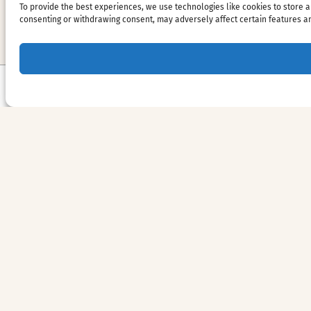
To provide the best experiences, we use technologies like cookies to store a
consenting or withdrawing consent, may adversely affect certain features an
Versand & Rückgabe
Kostenloser
Versand
Lieferung für Bestellungen über 59 EUR, inklusive Mehrwer
Ungefähre Standardlieferung​ mal Sind Die folgendes :
Vereinigte Staaten – 2–7 Arbeitstage Tage