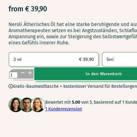
from
€
39,90
Neroli Ätherisches Öl hat eine starke beruhigende und a
Aromatherapeuten setzen es bei Angstzuständen, Schlaflo
Anspannung ein, sowie zur Steigerung des Selbstwertgefüh
eines Gefühls innerer Ruhe.
€
39,90
3 ml
5ml
Bio
In den Warenkorb
Neroli
Gratis-Baumwolltasche + kostenloser Versand für Bestellungen
Ätherisches
Öl
Bewertet mit
5.00
von 5, basierend auf
1
Kunde
Menge
1
Kundenrezension