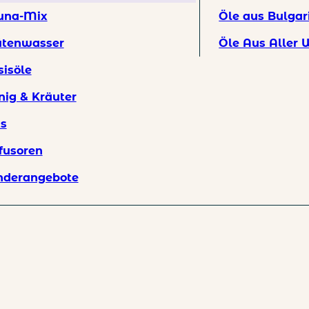
una-Mix
Öle aus Bulgar
ratis Baumwolltasche und Versand bei Bestellungen über 59 EUR.
ütenwasser
Öle Aus Aller 
sisöle
nig & Kräuter
ts
fusoren
nderangebote