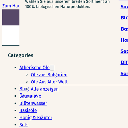
Wählen Sie aus unserem breiten Sortiment an
Zum Hauptinhalt springen
Zum Footer springen
Sa
100% biologischen Naturprodukten.
G
Bl
Ba
Ho
Se
Categories
Dif
Ätherische Öle
So
Öle aus Bulgarien
Öle Aus Aller Welt
Blog
Alle anzeigen
Über uns
Sauna-Mix
Blütenwasser
Basisöle
Honig & Kräuter
Sets