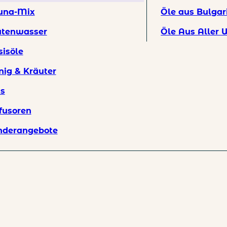
una-Mix
Öle aus Bulgar
ratis Baumwolltasche und Versand bei Bestellungen über 59 EUR.
ütenwasser
Öle Aus Aller 
sisöle
nig & Kräuter
ts
fusoren
nderangebote