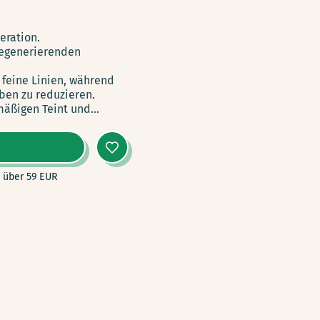
eration.
 regenerierenden
 feine Linien, während
rben zu reduzieren.
nmäßigen Teint und…
 über 59 EUR