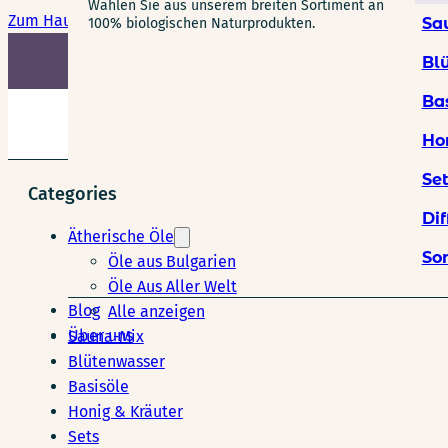
Wählen Sie aus unserem breiten Sortiment an
Zum Hauptinhalt springen
Zum Footer springen
Sa
100% biologischen Naturprodukten.
G
Bl
Ba
Ho
Se
Categories
Dif
Ätherische Öle
So
Öle aus Bulgarien
Öle Aus Aller Welt
Blog
Alle anzeigen
Über uns
Sauna-Mix
Blütenwasser
Basisöle
Honig & Kräuter
Sets