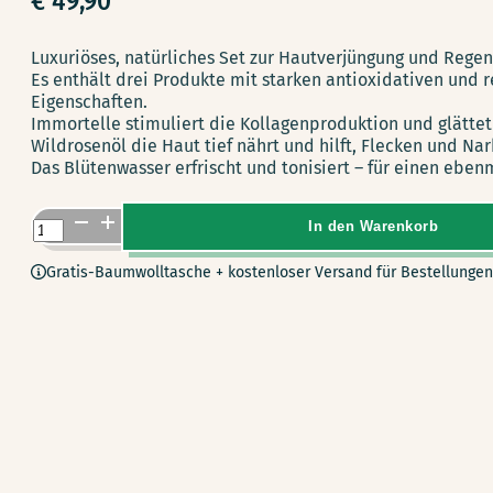
€
49,90
Luxuriöses, natürliches Set zur Hautverjüngung und Regen
Es enthält drei Produkte mit starken antioxidativen und
Eigenschaften.
Immortelle stimuliert die Kollagenproduktion und glättet
Wildrosenöl die Haut tief nährt und hilft, Flecken und Na
Das Blütenwasser erfrischt und tonisiert – für einen ebe
Set
In den Warenkorb
Anti-
Gratis-Baumwolltasche + kostenloser Versand für Bestellungen
Age
–
Faltenreduzierung
Menge