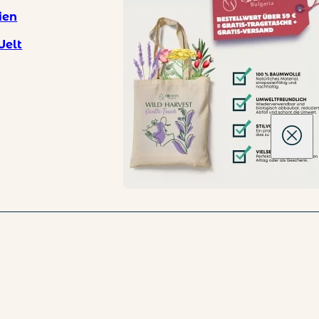
ien
Welt